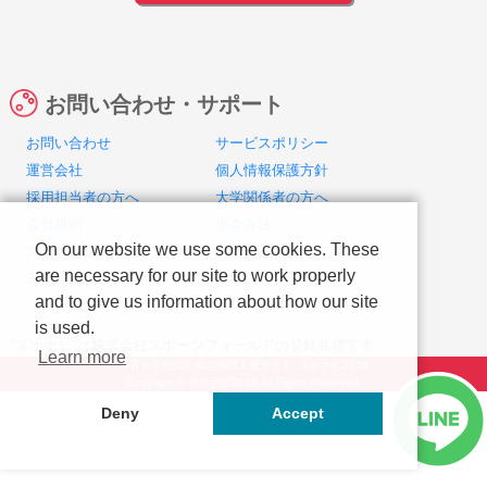
お問い合わせ・サポート
お問い合わせ
サービスポリシー
運営会社
個人情報保護方針
採用担当者の方へ
大学関係者の方へ
会員規約
退会方法
On our website we use some cookies. These
スポナビ 2027
スポナビ キャリア
are necessary for our site to work properly
SPODGE
and to give us information about how our site
is used.
"スポナビ"は株式会社スポーツフィールドの登録商標です。
Learn more
体育会学生のための就職支援サイト スポナビ2028
Copyright © スポナビ2028 All Rights Reserved.
Deny
Accept